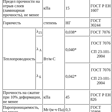
Предел прочности на
отрыв слоев
ГОСТ Р ЕН
кПа
15
(ламинарная
1607
прочность), не менее
ГОСТ
Горючесть
степень
НГ
30244
λ
0,038*
ГОСТ 7076
25
ГОСТ 7076
λ
0,040*
А
СП 23-101-
2004
Теплопроводность
Вт/м·С
ГОСТ 7076
λ
0,042*
Б
СП 23-101-
2004
Прочность на сжатие
ГОСТ Р ЕН
при 10% деформации,
кПа
45
826
не менее
Паропроницаемость,
ГОСТ
Мг/(м·ч·Па)
0,3
не менее
25898