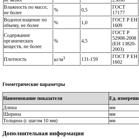
Влажность по массе,
ГОСТ
%
0,5
не более
17177
Водопоглощение по
ГОСТ Р ЕН
%
1,0
объему, не более
1609
ГОСТ Р
Содержание
52908-2008
органических
%
4,5
(ЕН 13820-
веществ, не более
2003)
ГОСТ Р ЕН
3
Плотность
131-159
кг/м
1602
Геометрические параметры
Наименование показателя
Ед. измерени
Длина
мм
Ширина
мм
Толщина (с шагом 10 мм)
мм
Дополнительная информация